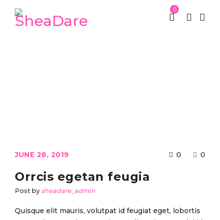
0
St Patrick week
Fashion's Star
/
/
Orrcis egetan feugia
JUNE 28, 2019
0
0
Orrcis egetan feugia
Post by
sheadare_admin
Quisque elit mauris, volutpat id feugiat eget, lobortis