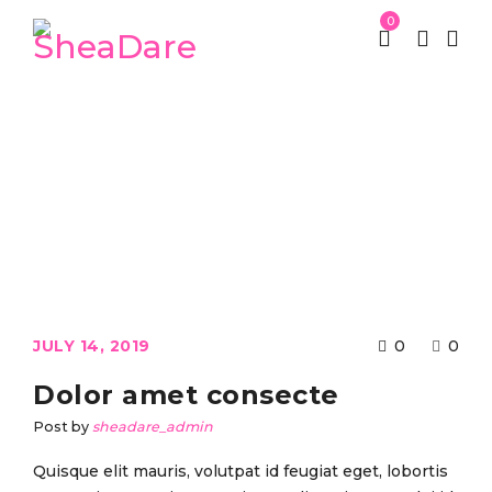
0
St Patrick week
High Fashion
/
/
Dolor amet consecte
JULY 14, 2019
0
0
Dolor amet consecte
Post by
sheadare_admin
Quisque elit mauris, volutpat id feugiat eget, lobortis